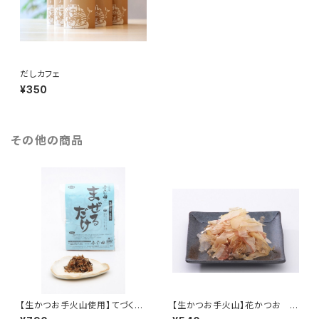
だしカフェ
¥350
その他の商品
【生かつお手火山使用】てづくり
【生かつお手火山】花かつお
ふりかけ「まぜるだけ」
（ダシ用、荒節削り）