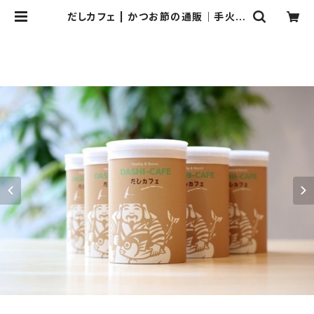
だしカフェ | かつお節の通販｜手火山
式かつお節｜海産物処ふじ田