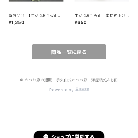
新商品！！ 【生かつお手火山】
生かつお手火山 本枯節上けず
だし醤油のもと
り
¥1,350
¥650
商品一覧に戻る
© かつお節の通販｜手火山式かつお節｜海産物処ふじ田
Powered by
ショップに質問する