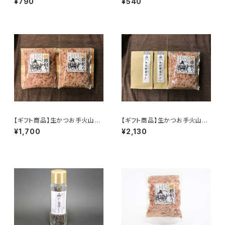
¥790
¥540
【ギフト商品】生かつお手火山か
【ギフト商品】生かつお手火山か
つお節、上削り２ヶ入り
つお節上削り+天然黄金ダシ２ヶ
¥1,700
¥2,130