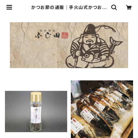
かつお節の通販｜手火山式かつお節
｜海産物処ふじ田