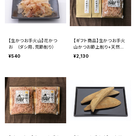
【生かつお手火山】花かつ
【ギフト商品】生かつお手火
お （ダシ用、荒節削り）
山かつお節上削り+天然黄
金ダシ２ヶ
¥540
¥2,130