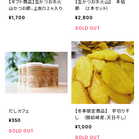
【ギフト商品】生かつお手火
【生かつお手火山】 本枯
山かつお節、上削り２ヶ入り
節 （２本セット）
¥1,700
¥2,800
SOLD OUT
だしカフェ
【冬季限定商品】 芋切り干
し （御前崎産、天日干し）
¥350
¥1,000
SOLD OUT
SOLD OUT